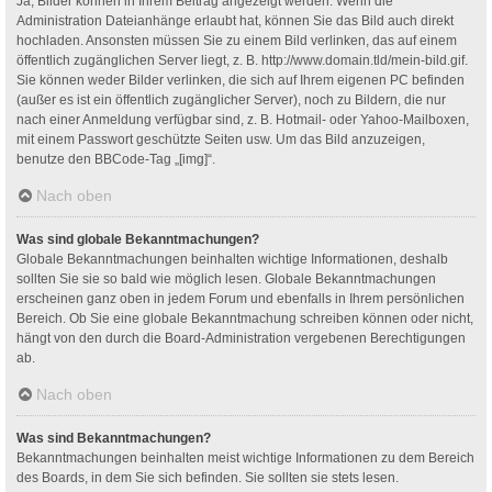
Ja, Bilder können in Ihrem Beitrag angezeigt werden. Wenn die
Administration Dateianhänge erlaubt hat, können Sie das Bild auch direkt
hochladen. Ansonsten müssen Sie zu einem Bild verlinken, das auf einem
öffentlich zugänglichen Server liegt, z. B. http://www.domain.tld/mein-bild.gif.
Sie können weder Bilder verlinken, die sich auf Ihrem eigenen PC befinden
(außer es ist ein öffentlich zugänglicher Server), noch zu Bildern, die nur
nach einer Anmeldung verfügbar sind, z. B. Hotmail- oder Yahoo-Mailboxen,
mit einem Passwort geschützte Seiten usw. Um das Bild anzuzeigen,
benutze den BBCode-Tag „[img]“.
Nach oben
Was sind globale Bekanntmachungen?
Globale Bekanntmachungen beinhalten wichtige Informationen, deshalb
sollten Sie sie so bald wie möglich lesen. Globale Bekanntmachungen
erscheinen ganz oben in jedem Forum und ebenfalls in Ihrem persönlichen
Bereich. Ob Sie eine globale Bekanntmachung schreiben können oder nicht,
hängt von den durch die Board-Administration vergebenen Berechtigungen
ab.
Nach oben
Was sind Bekanntmachungen?
Bekanntmachungen beinhalten meist wichtige Informationen zu dem Bereich
des Boards, in dem Sie sich befinden. Sie sollten sie stets lesen.