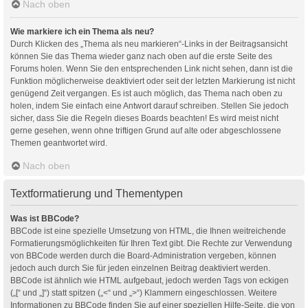
Nach oben
Wie markiere ich ein Thema als neu?
Durch Klicken des „Thema als neu markieren“-Links in der Beitragsansicht
können Sie das Thema wieder ganz nach oben auf die erste Seite des
Forums holen. Wenn Sie den entsprechenden Link nicht sehen, dann ist die
Funktion möglicherweise deaktiviert oder seit der letzten Markierung ist nicht
genügend Zeit vergangen. Es ist auch möglich, das Thema nach oben zu
holen, indem Sie einfach eine Antwort darauf schreiben. Stellen Sie jedoch
sicher, dass Sie die Regeln dieses Boards beachten! Es wird meist nicht
gerne gesehen, wenn ohne triftigen Grund auf alte oder abgeschlossene
Themen geantwortet wird.
Nach oben
Textformatierung und Thementypen
Was ist BBCode?
BBCode ist eine spezielle Umsetzung von HTML, die Ihnen weitreichende
Formatierungsmöglichkeiten für Ihren Text gibt. Die Rechte zur Verwendung
von BBCode werden durch die Board-Administration vergeben, können
jedoch auch durch Sie für jeden einzelnen Beitrag deaktiviert werden.
BBCode ist ähnlich wie HTML aufgebaut, jedoch werden Tags von eckigen
(„[“ und „]“) statt spitzen („<“ und „>“) Klammern eingeschlossen. Weitere
Informationen zu BBCode finden Sie auf einer speziellen Hilfe-Seite, die von