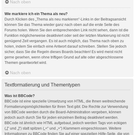
Nach oben
Wie markiere ich ein Thema als neu?
Durch Klicken des „Thema als neu markieren“-Links in der Beitragsansicht
können Sie das Thema wieder ganz nach oben auf die erste Seite des
Forums holen. Wenn Sie den entsprechenden Link nicht sehen, dann ist die
Funktion möglicherweise deaktiviert oder seit der letzten Markierung ist nicht
genügend Zeit vergangen. Es ist auch möglich, das Thema nach oben zu
holen, indem Sie einfach eine Antwort darauf schreiben. Stellen Sie jedoch
sicher, dass Sie die Regeln dieses Boards beachten! Es wird meist nicht
gerne gesehen, wenn ohne triftigen Grund auf alte oder abgeschlossene
Themen geantwortet wird.
Nach oben
Textformatierung und Thementypen
Was ist BBCode?
BBCode ist eine spezielle Umsetzung von HTML, die Ihnen weitreichende
Formatierungsmöglichkeiten für Ihren Text gibt. Die Rechte zur Verwendung
von BBCode werden durch die Board-Administration vergeben, können
jedoch auch durch Sie für jeden einzelnen Beitrag deaktiviert werden.
BBCode ist ähnlich wie HTML aufgebaut, jedoch werden Tags von eckigen
(„[“ und „]“) statt spitzen („<“ und „>“) Klammern eingeschlossen. Weitere
Informationen zu BBCode finden Sie auf einer speziellen Hilfe-Seite, die von