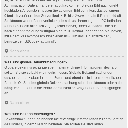
Ja, Bilder können in Ihrem Beitrag angezeigt werden. Wenn die
Administration Dateianhänge erlaubt hat, können Sie das Bild auch direkt
hochladen. Ansonsten müssen Sie zu einem Bild verlinken, das auf einem
öffentlich zugänglichen Server liegt, z. B. http://www.domain.tld/mein-bild.gif.
Sie können weder Bilder verlinken, die sich auf Ihrem eigenen PC befinden
(außer es ist ein öffentlich zugänglicher Server), noch zu Bildern, die nur
nach einer Anmeldung verfügbar sind, z. B. Hotmail- oder Yahoo-Mailboxen,
mit einem Passwort geschützte Seiten usw. Um das Bild anzuzeigen,
benutze den BBCode-Tag „[img]“.
Nach oben
Was sind globale Bekanntmachungen?
Globale Bekanntmachungen beinhalten wichtige Informationen, deshalb
sollten Sie sie so bald wie möglich lesen. Globale Bekanntmachungen
erscheinen ganz oben in jedem Forum und ebenfalls in Ihrem persönlichen
Bereich. Ob Sie eine globale Bekanntmachung schreiben können oder nicht,
hängt von den durch die Board-Administration vergebenen Berechtigungen
ab.
Nach oben
Was sind Bekanntmachungen?
Bekanntmachungen beinhalten meist wichtige Informationen zu dem Bereich
des Boards, in dem Sie sich befinden. Sie sollten sie stets lesen.