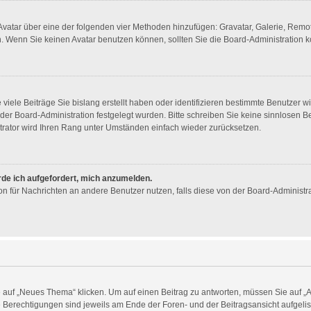
n Avatar über eine der folgenden vier Methoden hinzufügen: Gravatar, Galerie, Re
 Wenn Sie keinen Avatar benutzen können, sollten Sie die Board-Administration k
viele Beiträge Sie bislang erstellt haben oder identifizieren bestimmte Benutzer
n der Board-Administration festgelegt wurden. Bitte schreiben Sie keine sinnlosen
trator wird Ihren Rang unter Umständen einfach wieder zurücksetzen.
rde ich aufgefordert, mich anzumelden.
tion für Nachrichten an andere Benutzer nutzen, falls diese von der Board-Administ
uf „Neues Thema“ klicken. Um auf einen Beitrag zu antworten, müssen Sie auf „Ant
re Berechtigungen sind jeweils am Ende der Foren- und der Beitragsansicht aufgelist