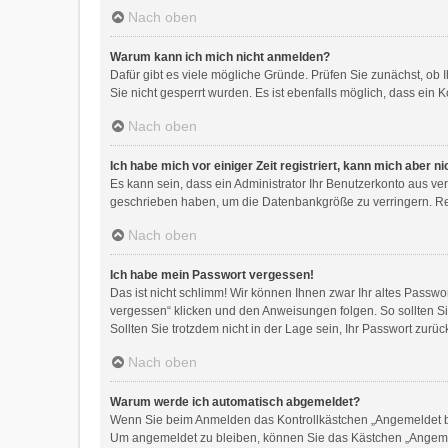
Nach oben
Warum kann ich mich nicht anmelden?
Dafür gibt es viele mögliche Gründe. Prüfen Sie zunächst, ob 
Sie nicht gesperrt wurden. Es ist ebenfalls möglich, dass ein 
Nach oben
Ich habe mich vor einiger Zeit registriert, kann mich aber 
Es kann sein, dass ein Administrator Ihr Benutzerkonto aus ve
geschrieben haben, um die Datenbankgröße zu verringern. Regi
Nach oben
Ich habe mein Passwort vergessen!
Das ist nicht schlimm! Wir können Ihnen zwar Ihr altes Passw
vergessen“ klicken und den Anweisungen folgen. So sollten S
Sollten Sie trotzdem nicht in der Lage sein, Ihr Passwort zur
Nach oben
Warum werde ich automatisch abgemeldet?
Wenn Sie beim Anmelden das Kontrollkästchen „Angemeldet ble
Um angemeldet zu bleiben, können Sie das Kästchen „Angemel