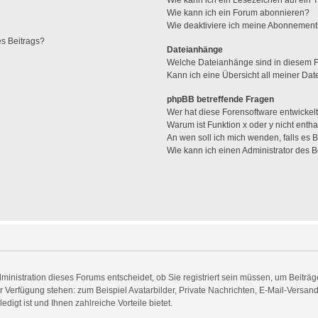
Wie kann ich ein Lesezeichen auf ein
Wie kann ich ein Forum abonnieren?
Wie deaktiviere ich meine Abonnemen
es Beitrags?
Dateianhänge
Welche Dateianhänge sind in diesem 
Kann ich eine Übersicht all meiner Da
phpBB betreffende Fragen
Wer hat diese Forensoftware entwickel
Warum ist Funktion x oder y nicht entha
An wen soll ich mich wenden, falls es
Wie kann ich einen Administrator des 
inistration dieses Forums entscheidet, ob Sie registriert sein müssen, um Beiträge 
zur Verfügung stehen: zum Beispiel Avatarbilder, Private Nachrichten, E-Mail-Versan
digt ist und Ihnen zahlreiche Vorteile bietet.