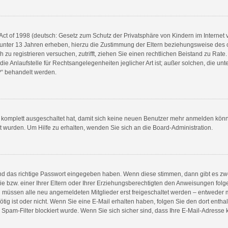
ct of 1998 (deutsch: Gesetz zum Schutz der Privatsphäre von Kindern im Internet v
unter 13 Jahren erheben, hierzu die Zustimmung der Eltern beziehungsweise des 
ch zu registrieren versuchen, zutrifft, ziehen Sie einen rechtlichen Beistand zu Rat
e Anlaufstelle für Rechtsangelegenheiten jeglicher Art ist; außer solchen, die unte
?“ behandelt werden.
g komplett ausgeschaltet hat, damit sich keine neuen Benutzer mehr anmelden könn
t wurden. Um Hilfe zu erhalten, wenden Sie sich an die Board-Administration.
und das richtige Passwort eingegeben haben. Wenn diese stimmen, dann gibt es z
 bzw. einer Ihrer Eltern oder Ihrer Erziehungsberechtigten den Anweisungen folgen
ren müssen alle neu angemeldeten Mitglieder erst freigeschaltet werden – entweder m
nötig ist oder nicht. Wenn Sie eine E-Mail erhalten haben, folgen Sie den dort ent
pam-Filter blockiert wurde. Wenn Sie sich sicher sind, dass Ihre E-Mail-Adresse