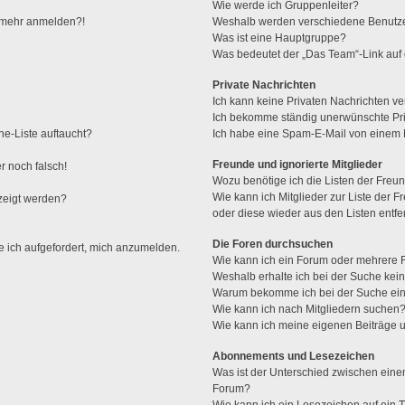
Wie werde ich Gruppenleiter?
ht mehr anmelden?!
Weshalb werden verschiedene Benutzer
Was ist eine Hauptgruppe?
Was bedeutet der „Das Team“-Link auf d
Private Nachrichten
Ich kann keine Privaten Nachrichten ve
Ich bekomme ständig unerwünschte Pri
ne-Liste auftaucht?
Ich habe eine Spam-E-Mail von einem M
Freunde und ignorierte Mitglieder
r noch falsch!
Wozu benötige ich die Listen der Freun
Wie kann ich Mitglieder zur Liste der F
zeigt werden?
oder diese wieder aus den Listen entf
Die Foren durchsuchen
e ich aufgefordert, mich anzumelden.
Wie kann ich ein Forum oder mehrere
Weshalb erhalte ich bei der Suche kei
Warum bekomme ich bei der Suche ein
Wie kann ich nach Mitgliedern suchen
Wie kann ich meine eigenen Beiträge
Abonnements und Lesezeichen
Was ist der Unterschied zwischen ei
Forum?