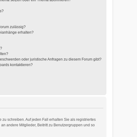
 Thema setzen oder ein Thema abonnieren?
ts?
Forum zulässig?
teianhänge erhalten?
t?
lten?
 Beschwerden oder juristische Anfragen zu diesem Forum gibt?
Boards kontaktieren?
zu schreiben. Auf jeden Fall erhalten Sie als registriertes
d an andere Mitglieder, Beitritt zu Benutzergruppen und so