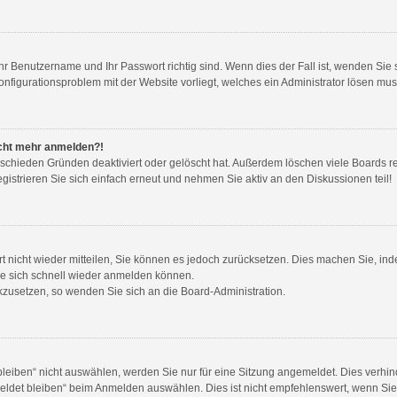
Ihr Benutzername und Ihr Passwort richtig sind. Wenn dies der Fall ist, wenden Si
Konfigurationsproblem mit der Website vorliegt, welches ein Administrator lösen mus
nicht mehr anmelden?!
rschieden Gründen deaktiviert oder gelöscht hat. Außerdem löschen viele Boards re
strieren Sie sich einfach erneut und nehmen Sie aktiv an den Diskussionen teil!
ort nicht wieder mitteilen, Sie können es jedoch zurücksetzen. Dies machen Sie, i
ie sich schnell wieder anmelden können.
ückzusetzen, so wenden Sie sich an die Board-Administration.
iben“ nicht auswählen, werden Sie nur für eine Sitzung angemeldet. Dies verhind
det bleiben“ beim Anmelden auswählen. Dies ist nicht empfehlenswert, wenn Sie 