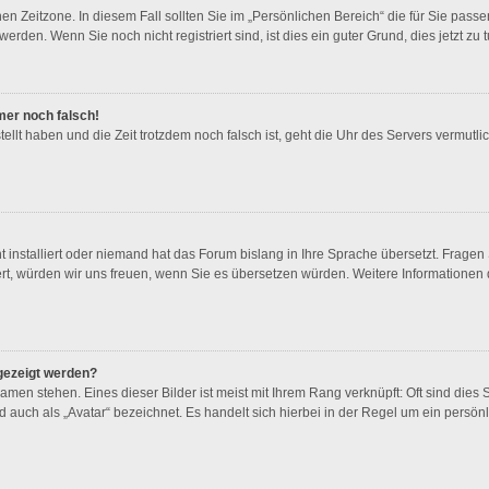
en Zeitzone. In diesem Fall sollten Sie im „Persönlichen Bereich“ die für Sie passen
rden. Wenn Sie noch nicht registriert sind, ist dies ein guter Grund, dies jetzt zu t
mmer noch falsch!
tellt haben und die Zeit trotzdem noch falsch ist, geht die Uhr des Servers vermutlic
t installiert oder niemand hat das Forum bislang in Ihre Sprache übersetzt. Fragen
stiert, würden wir uns freuen, wenn Sie es übersetzen würden. Weitere Information
gezeigt werden?
men stehen. Eines dieser Bilder ist meist mit Ihrem Rang verknüpft: Oft sind dies 
 auch als „Avatar“ bezeichnet. Es handelt sich hierbei in der Regel um ein persön