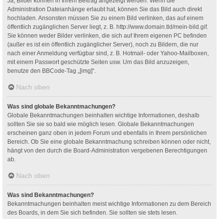
Ja, Bilder können in Ihrem Beitrag angezeigt werden. Wenn die
Administration Dateianhänge erlaubt hat, können Sie das Bild auch direkt
hochladen. Ansonsten müssen Sie zu einem Bild verlinken, das auf einem
öffentlich zugänglichen Server liegt, z. B. http://www.domain.tld/mein-bild.gif.
Sie können weder Bilder verlinken, die sich auf Ihrem eigenen PC befinden
(außer es ist ein öffentlich zugänglicher Server), noch zu Bildern, die nur
nach einer Anmeldung verfügbar sind, z. B. Hotmail- oder Yahoo-Mailboxen,
mit einem Passwort geschützte Seiten usw. Um das Bild anzuzeigen,
benutze den BBCode-Tag „[img]“.
Nach oben
Was sind globale Bekanntmachungen?
Globale Bekanntmachungen beinhalten wichtige Informationen, deshalb
sollten Sie sie so bald wie möglich lesen. Globale Bekanntmachungen
erscheinen ganz oben in jedem Forum und ebenfalls in Ihrem persönlichen
Bereich. Ob Sie eine globale Bekanntmachung schreiben können oder nicht,
hängt von den durch die Board-Administration vergebenen Berechtigungen
ab.
Nach oben
Was sind Bekanntmachungen?
Bekanntmachungen beinhalten meist wichtige Informationen zu dem Bereich
des Boards, in dem Sie sich befinden. Sie sollten sie stets lesen.