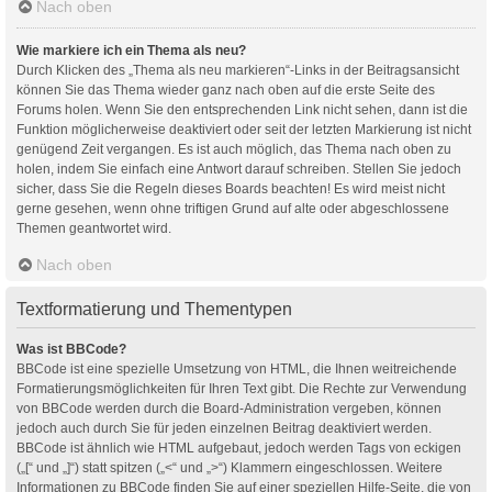
Nach oben
Wie markiere ich ein Thema als neu?
Durch Klicken des „Thema als neu markieren“-Links in der Beitragsansicht
können Sie das Thema wieder ganz nach oben auf die erste Seite des
Forums holen. Wenn Sie den entsprechenden Link nicht sehen, dann ist die
Funktion möglicherweise deaktiviert oder seit der letzten Markierung ist nicht
genügend Zeit vergangen. Es ist auch möglich, das Thema nach oben zu
holen, indem Sie einfach eine Antwort darauf schreiben. Stellen Sie jedoch
sicher, dass Sie die Regeln dieses Boards beachten! Es wird meist nicht
gerne gesehen, wenn ohne triftigen Grund auf alte oder abgeschlossene
Themen geantwortet wird.
Nach oben
Textformatierung und Thementypen
Was ist BBCode?
BBCode ist eine spezielle Umsetzung von HTML, die Ihnen weitreichende
Formatierungsmöglichkeiten für Ihren Text gibt. Die Rechte zur Verwendung
von BBCode werden durch die Board-Administration vergeben, können
jedoch auch durch Sie für jeden einzelnen Beitrag deaktiviert werden.
BBCode ist ähnlich wie HTML aufgebaut, jedoch werden Tags von eckigen
(„[“ und „]“) statt spitzen („<“ und „>“) Klammern eingeschlossen. Weitere
Informationen zu BBCode finden Sie auf einer speziellen Hilfe-Seite, die von