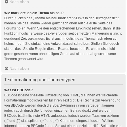
Nach oben
Wie markiere ich ein Thema als neu?
Durch Klicken des „Thema als neu markieren“-Links in der Beitragsansicht
können Sie das Thema wieder ganz nach oben auf die erste Seite des
Forums holen. Wenn Sie den entsprechenden Link nicht sehen, dann ist die
Funktion möglicherweise deaktiviert oder seit der letzten Markierung ist nicht
genügend Zeit vergangen. Es ist auch möglich, das Thema nach oben zu
holen, indem Sie einfach eine Antwort darauf schreiben. Stellen Sie jedoch
sicher, dass Sie die Regeln dieses Boards beachten! Es wird meist nicht
gerne gesehen, wenn ohne triftigen Grund auf alte oder abgeschlossene
Themen geantwortet wird.
Nach oben
Textformatierung und Thementypen
Was ist BBCode?
BBCode ist eine spezielle Umsetzung von HTML, die Ihnen weitreichende
Formatierungsmöglichkeiten für Ihren Text gibt. Die Rechte zur Verwendung
von BBCode werden durch die Board-Administration vergeben, können
jedoch auch durch Sie für jeden einzelnen Beitrag deaktiviert werden.
BBCode ist ähnlich wie HTML aufgebaut, jedoch werden Tags von eckigen
(„[“ und „]“) statt spitzen („<“ und „>“) Klammern eingeschlossen. Weitere
Informationen zu BBCode finden Sie auf einer speziellen Hilfe-Seite, die von