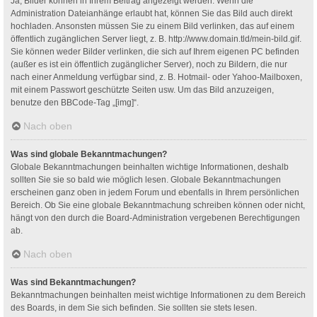
Ja, Bilder können in Ihrem Beitrag angezeigt werden. Wenn die
Administration Dateianhänge erlaubt hat, können Sie das Bild auch direkt
hochladen. Ansonsten müssen Sie zu einem Bild verlinken, das auf einem
öffentlich zugänglichen Server liegt, z. B. http://www.domain.tld/mein-bild.gif.
Sie können weder Bilder verlinken, die sich auf Ihrem eigenen PC befinden
(außer es ist ein öffentlich zugänglicher Server), noch zu Bildern, die nur
nach einer Anmeldung verfügbar sind, z. B. Hotmail- oder Yahoo-Mailboxen,
mit einem Passwort geschützte Seiten usw. Um das Bild anzuzeigen,
benutze den BBCode-Tag „[img]“.
Nach oben
Was sind globale Bekanntmachungen?
Globale Bekanntmachungen beinhalten wichtige Informationen, deshalb
sollten Sie sie so bald wie möglich lesen. Globale Bekanntmachungen
erscheinen ganz oben in jedem Forum und ebenfalls in Ihrem persönlichen
Bereich. Ob Sie eine globale Bekanntmachung schreiben können oder nicht,
hängt von den durch die Board-Administration vergebenen Berechtigungen
ab.
Nach oben
Was sind Bekanntmachungen?
Bekanntmachungen beinhalten meist wichtige Informationen zu dem Bereich
des Boards, in dem Sie sich befinden. Sie sollten sie stets lesen.