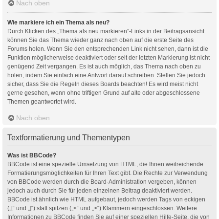
Nach oben
Wie markiere ich ein Thema als neu?
Durch Klicken des „Thema als neu markieren“-Links in der Beitragsansicht
können Sie das Thema wieder ganz nach oben auf die erste Seite des
Forums holen. Wenn Sie den entsprechenden Link nicht sehen, dann ist die
Funktion möglicherweise deaktiviert oder seit der letzten Markierung ist nicht
genügend Zeit vergangen. Es ist auch möglich, das Thema nach oben zu
holen, indem Sie einfach eine Antwort darauf schreiben. Stellen Sie jedoch
sicher, dass Sie die Regeln dieses Boards beachten! Es wird meist nicht
gerne gesehen, wenn ohne triftigen Grund auf alte oder abgeschlossene
Themen geantwortet wird.
Nach oben
Textformatierung und Thementypen
Was ist BBCode?
BBCode ist eine spezielle Umsetzung von HTML, die Ihnen weitreichende
Formatierungsmöglichkeiten für Ihren Text gibt. Die Rechte zur Verwendung
von BBCode werden durch die Board-Administration vergeben, können
jedoch auch durch Sie für jeden einzelnen Beitrag deaktiviert werden.
BBCode ist ähnlich wie HTML aufgebaut, jedoch werden Tags von eckigen
(„[“ und „]“) statt spitzen („<“ und „>“) Klammern eingeschlossen. Weitere
Informationen zu BBCode finden Sie auf einer speziellen Hilfe-Seite, die von