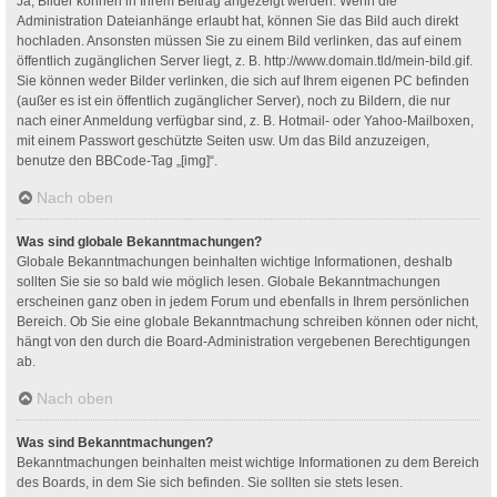
Ja, Bilder können in Ihrem Beitrag angezeigt werden. Wenn die
Administration Dateianhänge erlaubt hat, können Sie das Bild auch direkt
hochladen. Ansonsten müssen Sie zu einem Bild verlinken, das auf einem
öffentlich zugänglichen Server liegt, z. B. http://www.domain.tld/mein-bild.gif.
Sie können weder Bilder verlinken, die sich auf Ihrem eigenen PC befinden
(außer es ist ein öffentlich zugänglicher Server), noch zu Bildern, die nur
nach einer Anmeldung verfügbar sind, z. B. Hotmail- oder Yahoo-Mailboxen,
mit einem Passwort geschützte Seiten usw. Um das Bild anzuzeigen,
benutze den BBCode-Tag „[img]“.
Nach oben
Was sind globale Bekanntmachungen?
Globale Bekanntmachungen beinhalten wichtige Informationen, deshalb
sollten Sie sie so bald wie möglich lesen. Globale Bekanntmachungen
erscheinen ganz oben in jedem Forum und ebenfalls in Ihrem persönlichen
Bereich. Ob Sie eine globale Bekanntmachung schreiben können oder nicht,
hängt von den durch die Board-Administration vergebenen Berechtigungen
ab.
Nach oben
Was sind Bekanntmachungen?
Bekanntmachungen beinhalten meist wichtige Informationen zu dem Bereich
des Boards, in dem Sie sich befinden. Sie sollten sie stets lesen.