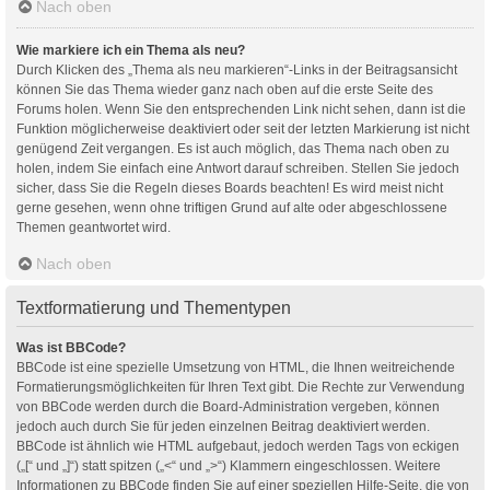
Nach oben
Wie markiere ich ein Thema als neu?
Durch Klicken des „Thema als neu markieren“-Links in der Beitragsansicht
können Sie das Thema wieder ganz nach oben auf die erste Seite des
Forums holen. Wenn Sie den entsprechenden Link nicht sehen, dann ist die
Funktion möglicherweise deaktiviert oder seit der letzten Markierung ist nicht
genügend Zeit vergangen. Es ist auch möglich, das Thema nach oben zu
holen, indem Sie einfach eine Antwort darauf schreiben. Stellen Sie jedoch
sicher, dass Sie die Regeln dieses Boards beachten! Es wird meist nicht
gerne gesehen, wenn ohne triftigen Grund auf alte oder abgeschlossene
Themen geantwortet wird.
Nach oben
Textformatierung und Thementypen
Was ist BBCode?
BBCode ist eine spezielle Umsetzung von HTML, die Ihnen weitreichende
Formatierungsmöglichkeiten für Ihren Text gibt. Die Rechte zur Verwendung
von BBCode werden durch die Board-Administration vergeben, können
jedoch auch durch Sie für jeden einzelnen Beitrag deaktiviert werden.
BBCode ist ähnlich wie HTML aufgebaut, jedoch werden Tags von eckigen
(„[“ und „]“) statt spitzen („<“ und „>“) Klammern eingeschlossen. Weitere
Informationen zu BBCode finden Sie auf einer speziellen Hilfe-Seite, die von