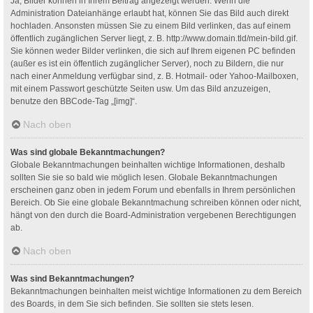
Ja, Bilder können in Ihrem Beitrag angezeigt werden. Wenn die
Administration Dateianhänge erlaubt hat, können Sie das Bild auch direkt
hochladen. Ansonsten müssen Sie zu einem Bild verlinken, das auf einem
öffentlich zugänglichen Server liegt, z. B. http://www.domain.tld/mein-bild.gif.
Sie können weder Bilder verlinken, die sich auf Ihrem eigenen PC befinden
(außer es ist ein öffentlich zugänglicher Server), noch zu Bildern, die nur
nach einer Anmeldung verfügbar sind, z. B. Hotmail- oder Yahoo-Mailboxen,
mit einem Passwort geschützte Seiten usw. Um das Bild anzuzeigen,
benutze den BBCode-Tag „[img]“.
Nach oben
Was sind globale Bekanntmachungen?
Globale Bekanntmachungen beinhalten wichtige Informationen, deshalb
sollten Sie sie so bald wie möglich lesen. Globale Bekanntmachungen
erscheinen ganz oben in jedem Forum und ebenfalls in Ihrem persönlichen
Bereich. Ob Sie eine globale Bekanntmachung schreiben können oder nicht,
hängt von den durch die Board-Administration vergebenen Berechtigungen
ab.
Nach oben
Was sind Bekanntmachungen?
Bekanntmachungen beinhalten meist wichtige Informationen zu dem Bereich
des Boards, in dem Sie sich befinden. Sie sollten sie stets lesen.