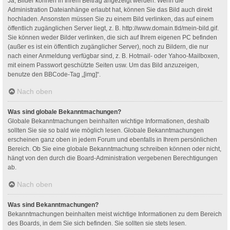
Ja, Bilder können in Ihrem Beitrag angezeigt werden. Wenn die
Administration Dateianhänge erlaubt hat, können Sie das Bild auch direkt
hochladen. Ansonsten müssen Sie zu einem Bild verlinken, das auf einem
öffentlich zugänglichen Server liegt, z. B. http://www.domain.tld/mein-bild.gif.
Sie können weder Bilder verlinken, die sich auf Ihrem eigenen PC befinden
(außer es ist ein öffentlich zugänglicher Server), noch zu Bildern, die nur
nach einer Anmeldung verfügbar sind, z. B. Hotmail- oder Yahoo-Mailboxen,
mit einem Passwort geschützte Seiten usw. Um das Bild anzuzeigen,
benutze den BBCode-Tag „[img]“.
Nach oben
Was sind globale Bekanntmachungen?
Globale Bekanntmachungen beinhalten wichtige Informationen, deshalb
sollten Sie sie so bald wie möglich lesen. Globale Bekanntmachungen
erscheinen ganz oben in jedem Forum und ebenfalls in Ihrem persönlichen
Bereich. Ob Sie eine globale Bekanntmachung schreiben können oder nicht,
hängt von den durch die Board-Administration vergebenen Berechtigungen
ab.
Nach oben
Was sind Bekanntmachungen?
Bekanntmachungen beinhalten meist wichtige Informationen zu dem Bereich
des Boards, in dem Sie sich befinden. Sie sollten sie stets lesen.