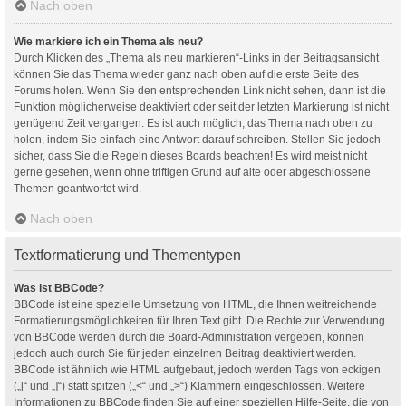
Nach oben
Wie markiere ich ein Thema als neu?
Durch Klicken des „Thema als neu markieren“-Links in der Beitragsansicht
können Sie das Thema wieder ganz nach oben auf die erste Seite des
Forums holen. Wenn Sie den entsprechenden Link nicht sehen, dann ist die
Funktion möglicherweise deaktiviert oder seit der letzten Markierung ist nicht
genügend Zeit vergangen. Es ist auch möglich, das Thema nach oben zu
holen, indem Sie einfach eine Antwort darauf schreiben. Stellen Sie jedoch
sicher, dass Sie die Regeln dieses Boards beachten! Es wird meist nicht
gerne gesehen, wenn ohne triftigen Grund auf alte oder abgeschlossene
Themen geantwortet wird.
Nach oben
Textformatierung und Thementypen
Was ist BBCode?
BBCode ist eine spezielle Umsetzung von HTML, die Ihnen weitreichende
Formatierungsmöglichkeiten für Ihren Text gibt. Die Rechte zur Verwendung
von BBCode werden durch die Board-Administration vergeben, können
jedoch auch durch Sie für jeden einzelnen Beitrag deaktiviert werden.
BBCode ist ähnlich wie HTML aufgebaut, jedoch werden Tags von eckigen
(„[“ und „]“) statt spitzen („<“ und „>“) Klammern eingeschlossen. Weitere
Informationen zu BBCode finden Sie auf einer speziellen Hilfe-Seite, die von