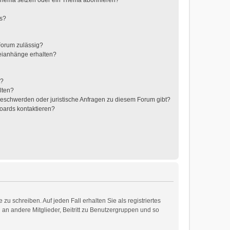
 Thema setzen oder ein Thema abonnieren?
ts?
Forum zulässig?
teianhänge erhalten?
t?
lten?
 Beschwerden oder juristische Anfragen zu diesem Forum gibt?
Boards kontaktieren?
zu schreiben. Auf jeden Fall erhalten Sie als registriertes
d an andere Mitglieder, Beitritt zu Benutzergruppen und so