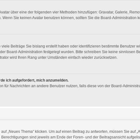
n Avatar über eine der folgenden vier Methoden hinzufügen: Gravatar, Galerie, Re
 Wenn Sie keinen Avatar benutzen können, sollten Sie die Board-Administration k
viele Beiträge Sie bislang erstellt haben oder identifizieren bestimmte Benutzer
n der Board-Administration festgelegt wurden. Bitte schreiben Sie keine sinnlosen
trator wird Ihren Rang unter Umständen einfach wieder zurücksetzen.
rde ich aufgefordert, mich anzumelden.
tion für Nachrichten an andere Benutzer nutzen, falls diese von der Board-Administ
uf „Neues Thema“ klicken. Um auf einen Beitrag zu antworten, müssen Sie auf „Ant
re Berechtigungen sind jeweils am Ende der Foren- und der Beitragsansicht aufgelist