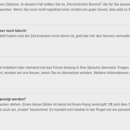
en Zeitzone. In diesem Fall sollten Sie im „Persönlichen Bereich“ die für Sie passen
rden. Wenn Sie noch nicht registriert sind, ist dies ein guter Grund, dies jetzt zu t
mmer noch falsch!
tellt haben und die Zeit trotzdem noch falsch ist, geht die Uhr des Servers vermutlic
t installiert oder niemand hat das Forum bislang in Ihre Sprache übersetzt. Fragen
stiert, würden wir uns freuen, wenn Sie es übersetzen würden. Weitere Information
gezeigt werden?
men stehen. Eines dieser Bilder ist meist mit Ihrem Rang verknüpft: Oft sind dies 
 auch als „Avatar“ bezeichnet. Es handelt sich hierbei in der Regel um ein persön