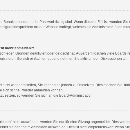
Ihr Benutzername und Ihr Passwort richtig sind. Wenn dies der Fall ist, wenden Si
Konfigurationsproblem mit der Website vorliegt, welches ein Administrator lösen mus
nicht mehr anmelden?!
rschieden Gründen deaktiviert oder gelöscht hat. Außerdem löschen viele Boards re
strieren Sie sich einfach erneut und nehmen Sie aktiv an den Diskussionen teil!
ort nicht wieder mitteilen, Sie können es jedoch zurücksetzen. Dies machen Sie, i
ie sich schnell wieder anmelden können.
ückzusetzen, so wenden Sie sich an die Board-Administration.
iben“ nicht auswählen, werden Sie nur für eine Sitzung angemeldet. Dies verhind
det bleiben“ beim Anmelden auswählen. Dies ist nicht empfehlenswert, wenn Sie 