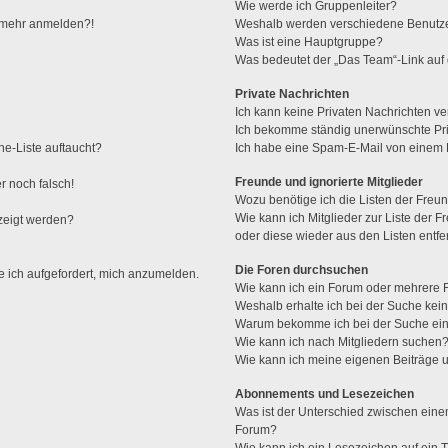
Wie werde ich Gruppenleiter?
ht mehr anmelden?!
Weshalb werden verschiedene Benutzer
Was ist eine Hauptgruppe?
Was bedeutet der „Das Team“-Link auf d
Private Nachrichten
Ich kann keine Privaten Nachrichten ve
Ich bekomme ständig unerwünschte Pri
ne-Liste auftaucht?
Ich habe eine Spam-E-Mail von einem M
Freunde und ignorierte Mitglieder
r noch falsch!
Wozu benötige ich die Listen der Freun
Wie kann ich Mitglieder zur Liste der F
zeigt werden?
oder diese wieder aus den Listen entf
Die Foren durchsuchen
e ich aufgefordert, mich anzumelden.
Wie kann ich ein Forum oder mehrere
Weshalb erhalte ich bei der Suche kei
Warum bekomme ich bei der Suche ein
Wie kann ich nach Mitgliedern suchen
Wie kann ich meine eigenen Beiträge
Abonnements und Lesezeichen
Was ist der Unterschied zwischen ei
Forum?