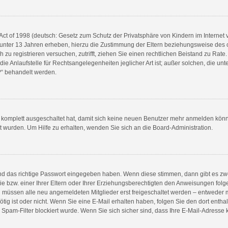
ct of 1998 (deutsch: Gesetz zum Schutz der Privatsphäre von Kindern im Internet v
unter 13 Jahren erheben, hierzu die Zustimmung der Eltern beziehungsweise des 
ch zu registrieren versuchen, zutrifft, ziehen Sie einen rechtlichen Beistand zu Rat
e Anlaufstelle für Rechtsangelegenheiten jeglicher Art ist; außer solchen, die unte
?“ behandelt werden.
g komplett ausgeschaltet hat, damit sich keine neuen Benutzer mehr anmelden könn
t wurden. Um Hilfe zu erhalten, wenden Sie sich an die Board-Administration.
und das richtige Passwort eingegeben haben. Wenn diese stimmen, dann gibt es z
 bzw. einer Ihrer Eltern oder Ihrer Erziehungsberechtigten den Anweisungen folgen
ren müssen alle neu angemeldeten Mitglieder erst freigeschaltet werden – entweder m
nötig ist oder nicht. Wenn Sie eine E-Mail erhalten haben, folgen Sie den dort ent
pam-Filter blockiert wurde. Wenn Sie sich sicher sind, dass Ihre E-Mail-Adresse