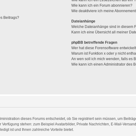
Wie kann ich ein Lesezeichen auf ein
Wie kann ich ein Forum abonnieren?
Wie deaktiviere ich meine Abonnemen
es Beitrags?
Dateianhänge
Welche Dateianhänge sind in diesem 
Kann ich eine Übersicht all meiner Da
phpBB betreffende Fragen
Wer hat diese Forensoftware entwickel
Warum ist Funktion x oder y nicht entha
An wen soll ich mich wenden, falls es
Wie kann ich einen Administrator des 
inistration dieses Forums entscheidet, ob Sie registriert sein müssen, um Beiträge 
zur Verfügung stehen: zum Beispiel Avatarbilder, Private Nachrichten, E-Mail-Versan
digt ist und Ihnen zahlreiche Vorteile bietet.