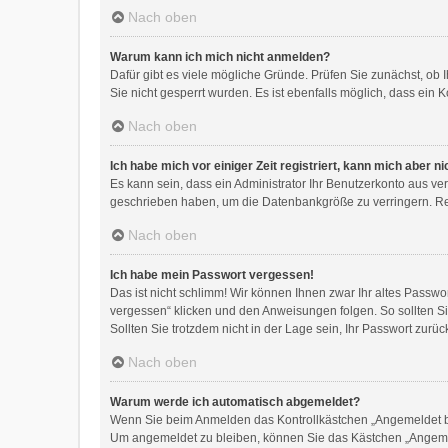
Nach oben
Warum kann ich mich nicht anmelden?
Dafür gibt es viele mögliche Gründe. Prüfen Sie zunächst, ob 
Sie nicht gesperrt wurden. Es ist ebenfalls möglich, dass ein 
Nach oben
Ich habe mich vor einiger Zeit registriert, kann mich aber 
Es kann sein, dass ein Administrator Ihr Benutzerkonto aus ve
geschrieben haben, um die Datenbankgröße zu verringern. Regi
Nach oben
Ich habe mein Passwort vergessen!
Das ist nicht schlimm! Wir können Ihnen zwar Ihr altes Passw
vergessen“ klicken und den Anweisungen folgen. So sollten S
Sollten Sie trotzdem nicht in der Lage sein, Ihr Passwort zur
Nach oben
Warum werde ich automatisch abgemeldet?
Wenn Sie beim Anmelden das Kontrollkästchen „Angemeldet ble
Um angemeldet zu bleiben, können Sie das Kästchen „Angemel