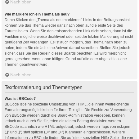
Nach oben
Wie markiere ich ein Thema als neu?
Durch Klicken des „Thema als neu markieren“-Links in der Beitragsansicht
können Sie das Thema wieder ganz nach oben auf die erste Seite des
Forums holen. Wenn Sie den entsprechenden Link nicht sehen, dann ist die
Funktion möglicherweise deaktiviert oder seit der letzten Markierung ist nicht
genügend Zeit vergangen. Es ist auch möglich, das Thema nach oben zu
holen, indem Sie einfach eine Antwort darauf schreiben. Stellen Sie jedoch
sicher, dass Sie die Regeln dieses Boards beachten! Es wird meist nicht
gerne gesehen, wenn ohne triftigen Grund auf alte oder abgeschlossene
Themen geantwortet wird.
Nach oben
Textformatierung und Thementypen
Was ist BBCode?
BBCode ist eine spezielle Umsetzung von HTML, die Ihnen weitreichende
Formatierungsmöglichkeiten für Ihren Text gibt. Die Rechte zur Verwendung
von BBCode werden durch die Board-Administration vergeben, können
jedoch auch durch Sie für jeden einzelnen Beitrag deaktiviert werden.
BBCode ist ähnlich wie HTML aufgebaut, jedoch werden Tags von eckigen
(„[“ und „]“) statt spitzen („<“ und „>“) Klammern eingeschlossen. Weitere
Informationen zu BBCode finden Sie auf einer speziellen Hilfe-Seite, die von