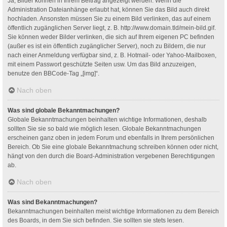
Ja, Bilder können in Ihrem Beitrag angezeigt werden. Wenn die
Administration Dateianhänge erlaubt hat, können Sie das Bild auch direkt
hochladen. Ansonsten müssen Sie zu einem Bild verlinken, das auf einem
öffentlich zugänglichen Server liegt, z. B. http://www.domain.tld/mein-bild.gif.
Sie können weder Bilder verlinken, die sich auf Ihrem eigenen PC befinden
(außer es ist ein öffentlich zugänglicher Server), noch zu Bildern, die nur
nach einer Anmeldung verfügbar sind, z. B. Hotmail- oder Yahoo-Mailboxen,
mit einem Passwort geschützte Seiten usw. Um das Bild anzuzeigen,
benutze den BBCode-Tag „[img]“.
Nach oben
Was sind globale Bekanntmachungen?
Globale Bekanntmachungen beinhalten wichtige Informationen, deshalb
sollten Sie sie so bald wie möglich lesen. Globale Bekanntmachungen
erscheinen ganz oben in jedem Forum und ebenfalls in Ihrem persönlichen
Bereich. Ob Sie eine globale Bekanntmachung schreiben können oder nicht,
hängt von den durch die Board-Administration vergebenen Berechtigungen
ab.
Nach oben
Was sind Bekanntmachungen?
Bekanntmachungen beinhalten meist wichtige Informationen zu dem Bereich
des Boards, in dem Sie sich befinden. Sie sollten sie stets lesen.