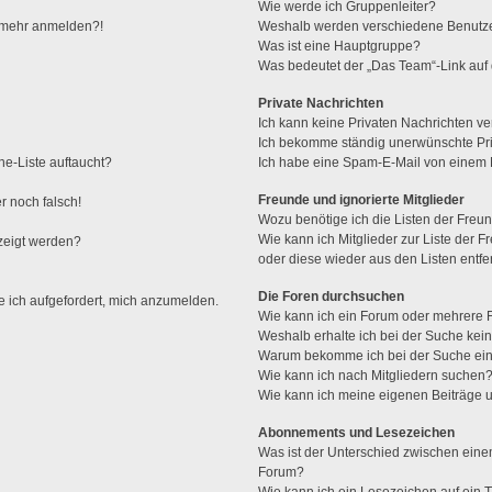
Wie werde ich Gruppenleiter?
ht mehr anmelden?!
Weshalb werden verschiedene Benutzer
Was ist eine Hauptgruppe?
Was bedeutet der „Das Team“-Link auf d
Private Nachrichten
Ich kann keine Privaten Nachrichten ve
Ich bekomme ständig unerwünschte Pri
ne-Liste auftaucht?
Ich habe eine Spam-E-Mail von einem M
Freunde und ignorierte Mitglieder
r noch falsch!
Wozu benötige ich die Listen der Freun
Wie kann ich Mitglieder zur Liste der F
zeigt werden?
oder diese wieder aus den Listen entf
Die Foren durchsuchen
e ich aufgefordert, mich anzumelden.
Wie kann ich ein Forum oder mehrere
Weshalb erhalte ich bei der Suche kei
Warum bekomme ich bei der Suche ein
Wie kann ich nach Mitgliedern suchen
Wie kann ich meine eigenen Beiträge
Abonnements und Lesezeichen
Was ist der Unterschied zwischen ei
Forum?