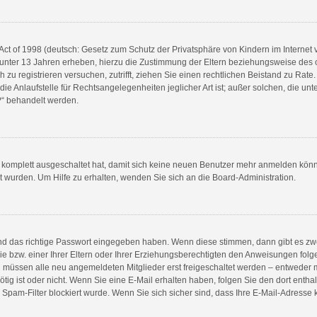
ct of 1998 (deutsch: Gesetz zum Schutz der Privatsphäre von Kindern im Internet v
unter 13 Jahren erheben, hierzu die Zustimmung der Eltern beziehungsweise des 
ch zu registrieren versuchen, zutrifft, ziehen Sie einen rechtlichen Beistand zu Rat
e Anlaufstelle für Rechtsangelegenheiten jeglicher Art ist; außer solchen, die unte
?“ behandelt werden.
g komplett ausgeschaltet hat, damit sich keine neuen Benutzer mehr anmelden könn
t wurden. Um Hilfe zu erhalten, wenden Sie sich an die Board-Administration.
und das richtige Passwort eingegeben haben. Wenn diese stimmen, dann gibt es z
 bzw. einer Ihrer Eltern oder Ihrer Erziehungsberechtigten den Anweisungen folgen
ren müssen alle neu angemeldeten Mitglieder erst freigeschaltet werden – entweder m
nötig ist oder nicht. Wenn Sie eine E-Mail erhalten haben, folgen Sie den dort ent
pam-Filter blockiert wurde. Wenn Sie sich sicher sind, dass Ihre E-Mail-Adresse