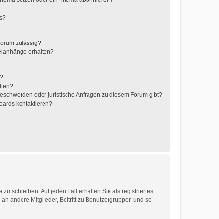
 Thema setzen oder ein Thema abonnieren?
ts?
Forum zulässig?
teianhänge erhalten?
t?
lten?
 Beschwerden oder juristische Anfragen zu diesem Forum gibt?
Boards kontaktieren?
zu schreiben. Auf jeden Fall erhalten Sie als registriertes
d an andere Mitglieder, Beitritt zu Benutzergruppen und so