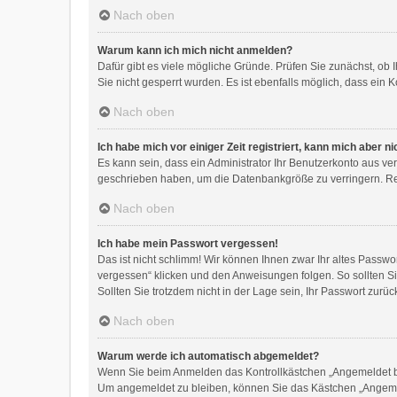
Nach oben
Warum kann ich mich nicht anmelden?
Dafür gibt es viele mögliche Gründe. Prüfen Sie zunächst, ob 
Sie nicht gesperrt wurden. Es ist ebenfalls möglich, dass ein 
Nach oben
Ich habe mich vor einiger Zeit registriert, kann mich aber 
Es kann sein, dass ein Administrator Ihr Benutzerkonto aus ve
geschrieben haben, um die Datenbankgröße zu verringern. Regi
Nach oben
Ich habe mein Passwort vergessen!
Das ist nicht schlimm! Wir können Ihnen zwar Ihr altes Passw
vergessen“ klicken und den Anweisungen folgen. So sollten S
Sollten Sie trotzdem nicht in der Lage sein, Ihr Passwort zur
Nach oben
Warum werde ich automatisch abgemeldet?
Wenn Sie beim Anmelden das Kontrollkästchen „Angemeldet ble
Um angemeldet zu bleiben, können Sie das Kästchen „Angemel