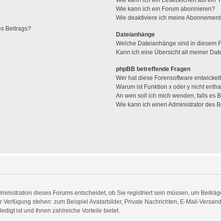
Wie kann ich ein Lesezeichen auf ein
Wie kann ich ein Forum abonnieren?
Wie deaktiviere ich meine Abonnemen
es Beitrags?
Dateianhänge
Welche Dateianhänge sind in diesem 
Kann ich eine Übersicht all meiner Da
phpBB betreffende Fragen
Wer hat diese Forensoftware entwickel
Warum ist Funktion x oder y nicht entha
An wen soll ich mich wenden, falls es
Wie kann ich einen Administrator des 
inistration dieses Forums entscheidet, ob Sie registriert sein müssen, um Beiträge 
zur Verfügung stehen: zum Beispiel Avatarbilder, Private Nachrichten, E-Mail-Versan
digt ist und Ihnen zahlreiche Vorteile bietet.