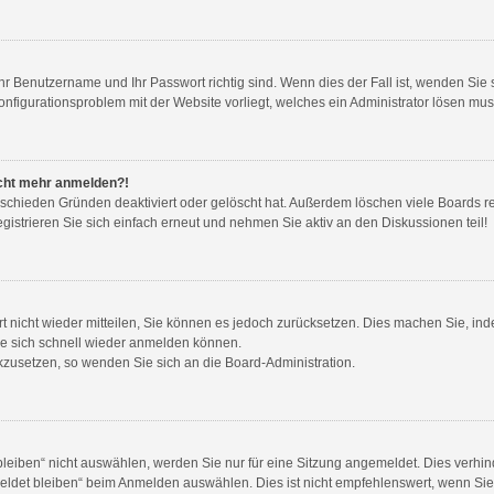
Ihr Benutzername und Ihr Passwort richtig sind. Wenn dies der Fall ist, wenden Si
Konfigurationsproblem mit der Website vorliegt, welches ein Administrator lösen mus
nicht mehr anmelden?!
rschieden Gründen deaktiviert oder gelöscht hat. Außerdem löschen viele Boards re
strieren Sie sich einfach erneut und nehmen Sie aktiv an den Diskussionen teil!
ort nicht wieder mitteilen, Sie können es jedoch zurücksetzen. Dies machen Sie, i
ie sich schnell wieder anmelden können.
ückzusetzen, so wenden Sie sich an die Board-Administration.
iben“ nicht auswählen, werden Sie nur für eine Sitzung angemeldet. Dies verhind
det bleiben“ beim Anmelden auswählen. Dies ist nicht empfehlenswert, wenn Sie 