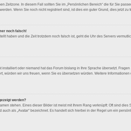
en Zeitzone. In diesem Fall sollten Sie im „Persönlichen Bereich“ die für Sie passen
rden. Wenn Sie noch nicht registriert sind, ist dies ein guter Grund, dies jetzt zu t
mmer noch falsch!
tellt haben und die Zeit trotzdem noch falsch ist, geht die Uhr des Servers vermutlic
t installiert oder niemand hat das Forum bislang in Ihre Sprache übersetzt. Fragen
stiert, würden wir uns freuen, wenn Sie es übersetzen würden. Weitere Information
gezeigt werden?
men stehen. Eines dieser Bilder ist meist mit Ihrem Rang verknüpft: Oft sind dies 
 auch als „Avatar“ bezeichnet. Es handelt sich hierbei in der Regel um ein persön