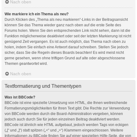
Nach oben
Wie markiere ich ein Thema als neu?
Durch Klicken des „Thema als neu markieren“-Links in der Beitragsansicht
können Sie das Thema wieder ganz nach oben auf die erste Seite des
Forums holen. Wenn Sie den entsprechenden Link nicht sehen, dann ist die
Funktion möglicherweise deaktiviert oder seit der letzten Markierung ist nicht
genügend Zeit vergangen. Es ist auch möglich, das Thema nach oben zu
holen, indem Sie einfach eine Antwort darauf schreiben. Stellen Sie jedoch
sicher, dass Sie die Regeln dieses Boards beachten! Es wird meist nicht
gerne gesehen, wenn ohne triftigen Grund auf alte oder abgeschlossene
Themen geantwortet wird.
Nach oben
Textformatierung und Thementypen
Was ist BBCode?
BBCode ist eine spezielle Umsetzung von HTML, die Ihnen weitreichende
Formatierungsmöglichkeiten für Ihren Text gibt. Die Rechte zur Verwendung
von BBCode werden durch die Board-Administration vergeben, können
jedoch auch durch Sie für jeden einzelnen Beitrag deaktiviert werden.
BBCode ist ähnlich wie HTML aufgebaut, jedoch werden Tags von eckigen
(„[“ und „]“) statt spitzen („<“ und „>“) Klammern eingeschlossen. Weitere
Informationen zu BBCode finden Sie auf einer speziellen Hilfe-Seite, die von