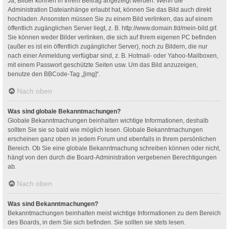
Ja, Bilder können in Ihrem Beitrag angezeigt werden. Wenn die
Administration Dateianhänge erlaubt hat, können Sie das Bild auch direkt
hochladen. Ansonsten müssen Sie zu einem Bild verlinken, das auf einem
öffentlich zugänglichen Server liegt, z. B. http://www.domain.tld/mein-bild.gif.
Sie können weder Bilder verlinken, die sich auf Ihrem eigenen PC befinden
(außer es ist ein öffentlich zugänglicher Server), noch zu Bildern, die nur
nach einer Anmeldung verfügbar sind, z. B. Hotmail- oder Yahoo-Mailboxen,
mit einem Passwort geschützte Seiten usw. Um das Bild anzuzeigen,
benutze den BBCode-Tag „[img]“.
Nach oben
Was sind globale Bekanntmachungen?
Globale Bekanntmachungen beinhalten wichtige Informationen, deshalb
sollten Sie sie so bald wie möglich lesen. Globale Bekanntmachungen
erscheinen ganz oben in jedem Forum und ebenfalls in Ihrem persönlichen
Bereich. Ob Sie eine globale Bekanntmachung schreiben können oder nicht,
hängt von den durch die Board-Administration vergebenen Berechtigungen
ab.
Nach oben
Was sind Bekanntmachungen?
Bekanntmachungen beinhalten meist wichtige Informationen zu dem Bereich
des Boards, in dem Sie sich befinden. Sie sollten sie stets lesen.