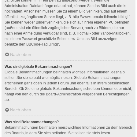
Ja, Bilder können in Ihrem Beitrag angezeigt werden. Wenn die
Administration Dateianhänge erlaubt hat, können Sie das Bild auch direkt
hochladen. Ansonsten müssen Sie zu einem Bild verlinken, das auf einem
öffentlich zugänglichen Server liegt, z. B. http://www.domain.tld/mein-bild.gif.
Sie können weder Bilder verlinken, die sich auf Ihrem eigenen PC befinden
(außer es ist ein öffentlich zugänglicher Server), noch zu Bildern, die nur
nach einer Anmeldung verfügbar sind, z. B. Hotmail- oder Yahoo-Mailboxen,
mit einem Passwort geschützte Seiten usw. Um das Bild anzuzeigen,
benutze den BBCode-Tag „[img]“.
Nach oben
Was sind globale Bekanntmachungen?
Globale Bekanntmachungen beinhalten wichtige Informationen, deshalb
sollten Sie sie so bald wie möglich lesen. Globale Bekanntmachungen
erscheinen ganz oben in jedem Forum und ebenfalls in Ihrem persönlichen
Bereich. Ob Sie eine globale Bekanntmachung schreiben können oder nicht,
hängt von den durch die Board-Administration vergebenen Berechtigungen
ab.
Nach oben
Was sind Bekanntmachungen?
Bekanntmachungen beinhalten meist wichtige Informationen zu dem Bereich
des Boards, in dem Sie sich befinden. Sie sollten sie stets lesen.