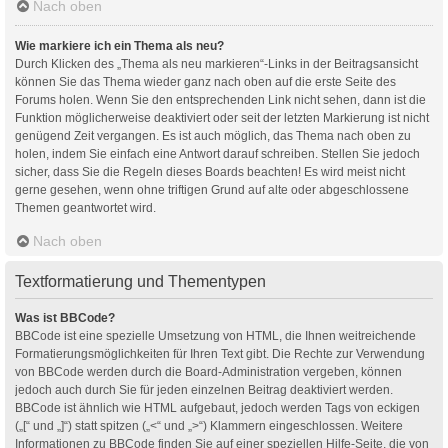
Nach oben
Wie markiere ich ein Thema als neu?
Durch Klicken des „Thema als neu markieren“-Links in der Beitragsansicht
können Sie das Thema wieder ganz nach oben auf die erste Seite des
Forums holen. Wenn Sie den entsprechenden Link nicht sehen, dann ist die
Funktion möglicherweise deaktiviert oder seit der letzten Markierung ist nicht
genügend Zeit vergangen. Es ist auch möglich, das Thema nach oben zu
holen, indem Sie einfach eine Antwort darauf schreiben. Stellen Sie jedoch
sicher, dass Sie die Regeln dieses Boards beachten! Es wird meist nicht
gerne gesehen, wenn ohne triftigen Grund auf alte oder abgeschlossene
Themen geantwortet wird.
Nach oben
Textformatierung und Thementypen
Was ist BBCode?
BBCode ist eine spezielle Umsetzung von HTML, die Ihnen weitreichende
Formatierungsmöglichkeiten für Ihren Text gibt. Die Rechte zur Verwendung
von BBCode werden durch die Board-Administration vergeben, können
jedoch auch durch Sie für jeden einzelnen Beitrag deaktiviert werden.
BBCode ist ähnlich wie HTML aufgebaut, jedoch werden Tags von eckigen
(„[“ und „]“) statt spitzen („<“ und „>“) Klammern eingeschlossen. Weitere
Informationen zu BBCode finden Sie auf einer speziellen Hilfe-Seite, die von