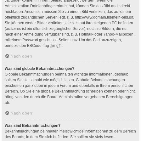
Ja, Bilder können in Ihrem Beitrag angezeigt werden. Wenn die
Administration Dateianhänge erlaubt hat, können Sie das Bild auch direkt
hochladen. Ansonsten müssen Sie zu einem Bild verlinken, das auf einem
öffentlich zugänglichen Server liegt, z. B. http://www.domain.tld/mein-bild.gif.
Sie können weder Bilder verlinken, die sich auf Ihrem eigenen PC befinden
(außer es ist ein öffentlich zugänglicher Server), noch zu Bildern, die nur
nach einer Anmeldung verfügbar sind, z. B. Hotmail- oder Yahoo-Mailboxen,
mit einem Passwort geschützte Seiten usw. Um das Bild anzuzeigen,
benutze den BBCode-Tag „[img]“.
Nach oben
Was sind globale Bekanntmachungen?
Globale Bekanntmachungen beinhalten wichtige Informationen, deshalb
sollten Sie sie so bald wie möglich lesen. Globale Bekanntmachungen
erscheinen ganz oben in jedem Forum und ebenfalls in Ihrem persönlichen
Bereich. Ob Sie eine globale Bekanntmachung schreiben können oder nicht,
hängt von den durch die Board-Administration vergebenen Berechtigungen
ab.
Nach oben
Was sind Bekanntmachungen?
Bekanntmachungen beinhalten meist wichtige Informationen zu dem Bereich
des Boards, in dem Sie sich befinden. Sie sollten sie stets lesen.