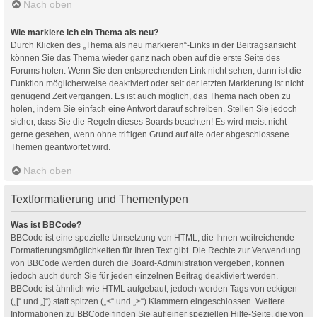
Nach oben
Wie markiere ich ein Thema als neu?
Durch Klicken des „Thema als neu markieren“-Links in der Beitragsansicht
können Sie das Thema wieder ganz nach oben auf die erste Seite des
Forums holen. Wenn Sie den entsprechenden Link nicht sehen, dann ist die
Funktion möglicherweise deaktiviert oder seit der letzten Markierung ist nicht
genügend Zeit vergangen. Es ist auch möglich, das Thema nach oben zu
holen, indem Sie einfach eine Antwort darauf schreiben. Stellen Sie jedoch
sicher, dass Sie die Regeln dieses Boards beachten! Es wird meist nicht
gerne gesehen, wenn ohne triftigen Grund auf alte oder abgeschlossene
Themen geantwortet wird.
Nach oben
Textformatierung und Thementypen
Was ist BBCode?
BBCode ist eine spezielle Umsetzung von HTML, die Ihnen weitreichende
Formatierungsmöglichkeiten für Ihren Text gibt. Die Rechte zur Verwendung
von BBCode werden durch die Board-Administration vergeben, können
jedoch auch durch Sie für jeden einzelnen Beitrag deaktiviert werden.
BBCode ist ähnlich wie HTML aufgebaut, jedoch werden Tags von eckigen
(„[“ und „]“) statt spitzen („<“ und „>“) Klammern eingeschlossen. Weitere
Informationen zu BBCode finden Sie auf einer speziellen Hilfe-Seite, die von