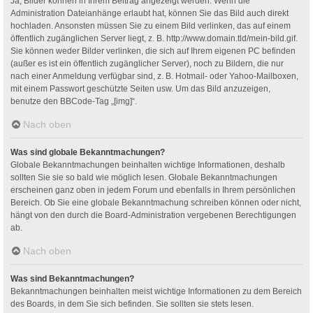
Ja, Bilder können in Ihrem Beitrag angezeigt werden. Wenn die
Administration Dateianhänge erlaubt hat, können Sie das Bild auch direkt
hochladen. Ansonsten müssen Sie zu einem Bild verlinken, das auf einem
öffentlich zugänglichen Server liegt, z. B. http://www.domain.tld/mein-bild.gif.
Sie können weder Bilder verlinken, die sich auf Ihrem eigenen PC befinden
(außer es ist ein öffentlich zugänglicher Server), noch zu Bildern, die nur
nach einer Anmeldung verfügbar sind, z. B. Hotmail- oder Yahoo-Mailboxen,
mit einem Passwort geschützte Seiten usw. Um das Bild anzuzeigen,
benutze den BBCode-Tag „[img]“.
Nach oben
Was sind globale Bekanntmachungen?
Globale Bekanntmachungen beinhalten wichtige Informationen, deshalb
sollten Sie sie so bald wie möglich lesen. Globale Bekanntmachungen
erscheinen ganz oben in jedem Forum und ebenfalls in Ihrem persönlichen
Bereich. Ob Sie eine globale Bekanntmachung schreiben können oder nicht,
hängt von den durch die Board-Administration vergebenen Berechtigungen
ab.
Nach oben
Was sind Bekanntmachungen?
Bekanntmachungen beinhalten meist wichtige Informationen zu dem Bereich
des Boards, in dem Sie sich befinden. Sie sollten sie stets lesen.