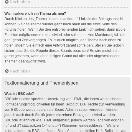
Nach oben
Wie markiere ich ein Thema als neu?
Durch Klicken des „Thema als neu markieren“-Links in der Beitragsansicht
können Sie das Thema wieder ganz nach oben auf die erste Seite des
Forums holen. Wenn Sie den entsprechenden Link nicht sehen, dann ist die
Funktion möglicherweise deaktiviert oder seit der letzten Markierung ist nicht
genügend Zeit vergangen. Es ist auch möglich, das Thema nach oben zu
holen, indem Sie einfach eine Antwort darauf schreiben. Stellen Sie jedoch
sicher, dass Sie die Regeln dieses Boards beachten! Es wird meist nicht
gerne gesehen, wenn ohne triftigen Grund auf alte oder abgeschlossene
Themen geantwortet wird.
Nach oben
Textformatierung und Thementypen
Was ist BBCode?
BBCode ist eine spezielle Umsetzung von HTML, die Ihnen weitreichende
Formatierungsmöglichkeiten für Ihren Text gibt. Die Rechte zur Verwendung
von BBCode werden durch die Board-Administration vergeben, können
jedoch auch durch Sie für jeden einzelnen Beitrag deaktiviert werden.
BBCode ist ähnlich wie HTML aufgebaut, jedoch werden Tags von eckigen
(„[“ und „]“) statt spitzen („<“ und „>“) Klammern eingeschlossen. Weitere
Informationen zu BBCode finden Sie auf einer speziellen Hilfe-Seite, die von